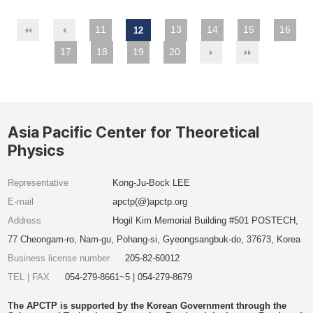
11
13
14
15
16
12
17
18
19
20
Asia Pacific Center for Theoretical
Physics
Representative
Kong-Ju-Bock LEE
E-mail
apctp(@)apctp.org
Address
Hogil Kim Memorial Building #501 POSTECH,
77 Cheongam-ro, Nam-gu, Pohang-si, Gyeongsangbuk-do, 37673, Korea
Business license number
205-82-60012
TEL | FAX
054-279-8661~5 | 054-279-8679
The APCTP is supported by the Korean Government through the