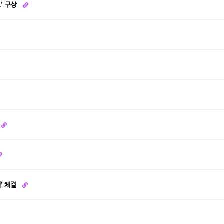
트’ 구상
약 체결