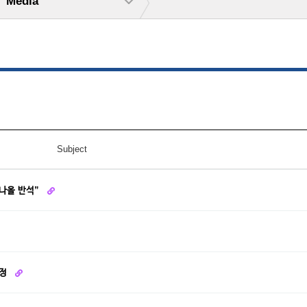
Media
Subject
 나올 반석”
선정