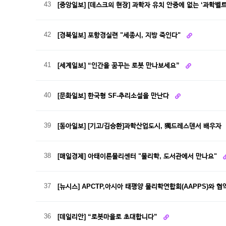
43
[중앙일보] [데스크의 현장] 과학자 유치 안중에 없는 ‘과학벨
42
[경북일보] 포항경실련 "세종시, 지방 죽인다"
41
[세계일보] “인간을 꿈꾸는 로봇 만나보세요”
40
[문화일보] 한국형 SF-추리소설을 만난다
39
[동아일보] [기고/김승환]과학산업도시, 獨드레스덴서 배우자
38
[매일경제] 아태이론물리센터 "물리학, 도서관에서 만나요"
37
[뉴시스] APCTP,아시아 태평양 물리학연합회(AAPPS)와 협
36
[데일리안] “로봇마을로 초대합니다”