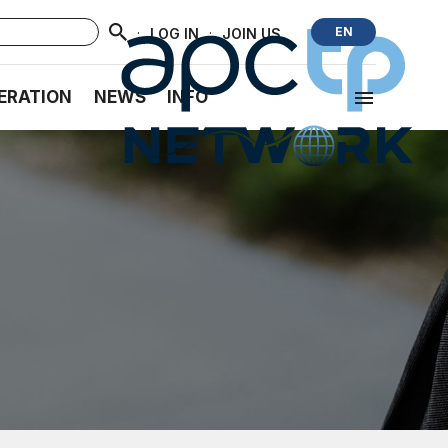
·
·
EN
LOG IN
JOIN US
ERATION
NEWS
INFO