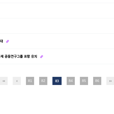
확대
 국제 공동연구그룹 포항 유치
81
82
84
85
86
83