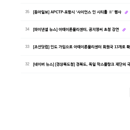
35
[동아일보] APCTP-포항시 ‘사이언스 인 시티홀 Ⅱ’ 행사
34
[파이낸셜 뉴스] 아태이론물리센터, 공지영씨 초청 강연
33
[조선닷컴] 인도 가입으로 아태이론물리센터 회원국 13개로 
32
[네이버 뉴스] [경상북도청] 경북도, 독일 막스플랑크 재단의
이전
맨끝