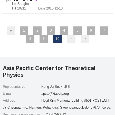
1127
LeeSangho
Hit 10211
Date 2018-12-13
1
2
3
4
5
6
7
8
9
10
Asia Pacific Center for Theoretical
Physics
Representative
Kong-Ju-Bock LEE
E-mail
apctp(@)apctp.org
Address
Hogil Kim Memorial Building #501 POSTECH,
77 Cheongam-ro, Nam-gu, Pohang-si, Gyeongsangbuk-do, 37673, Korea
Business license number
205-82-60012