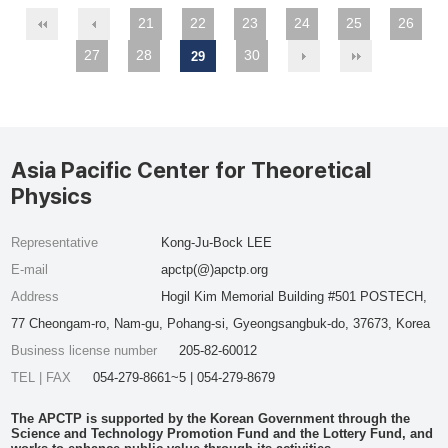
21
22
23
24
25
26
27
28
30
29
Asia Pacific Center for Theoretical
Physics
Representative
Kong-Ju-Bock LEE
E-mail
apctp(@)apctp.org
Address
Hogil Kim Memorial Building #501 POSTECH,
77 Cheongam-ro, Nam-gu, Pohang-si, Gyeongsangbuk-do, 37673, Korea
Business license number
205-82-60012
TEL | FAX
054-279-8661~5 | 054-279-8679
The APCTP is supported by the Korean Government through the
Science and Technology Promotion Fund and the Lottery Fund, and