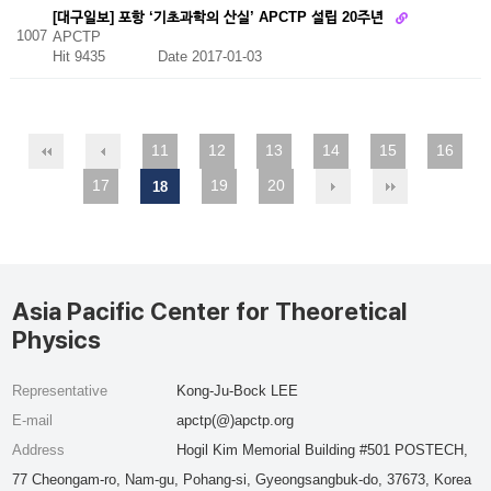
[대구일보] 포항 ‘기초과학의 산실’ APCTP 설립 20주년
1007
APCTP
Hit 9435
Date 2017-01-03
11
12
13
14
15
16
17
19
20
18
Asia Pacific Center for Theoretical
Physics
Representative
Kong-Ju-Bock LEE
E-mail
apctp(@)apctp.org
Address
Hogil Kim Memorial Building #501 POSTECH,
77 Cheongam-ro, Nam-gu, Pohang-si, Gyeongsangbuk-do, 37673, Korea