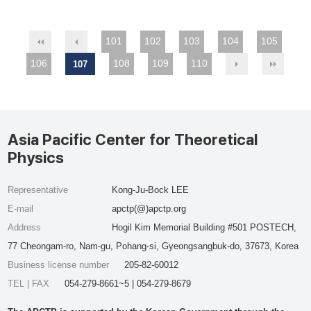
101
102
103
104
105
106
108
109
110
107
Asia Pacific Center for Theoretical
Physics
Representative
Kong-Ju-Bock LEE
E-mail
apctp(@)apctp.org
Address
Hogil Kim Memorial Building #501 POSTECH,
77 Cheongam-ro, Nam-gu, Pohang-si, Gyeongsangbuk-do, 37673, Korea
Business license number
205-82-60012
TEL | FAX
054-279-8661~5 | 054-279-8679