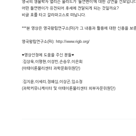
영국의 생물학자 앨리슨 울라드가 '돌연변이'에 대한 강연을 선보입니다
어떤 돌연변이가 유전되어 후세에 전달되게 되는 것일까요?
비글 호를 타고 갈라파고스로 떠납니다.
***본 영상은 영국왕립연구소(Ri)가 그 내용과 활용에 대한 신용을 보증
영국왕립연구소(Ri): http://www.rigb.org/
♥영상선정에 도움을 주신 분들♥
:김상욱,이명현,이성빈,손승우,이은희
(아태이론물리센터 과학문화위원단)
:김지윤,이세리,정혜심,이상곤,임소정
(과학커뮤니케이터 및 아태이론물리센터 외부자문위원단)