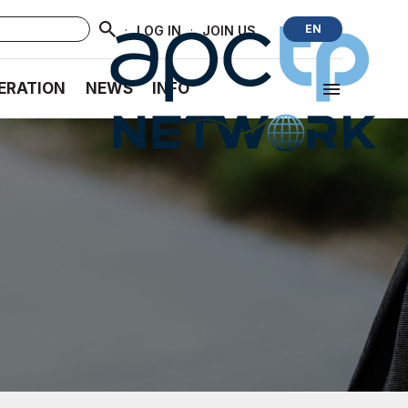
·
·
EN
LOG IN
JOIN US
ERATION
NEWS
INFO