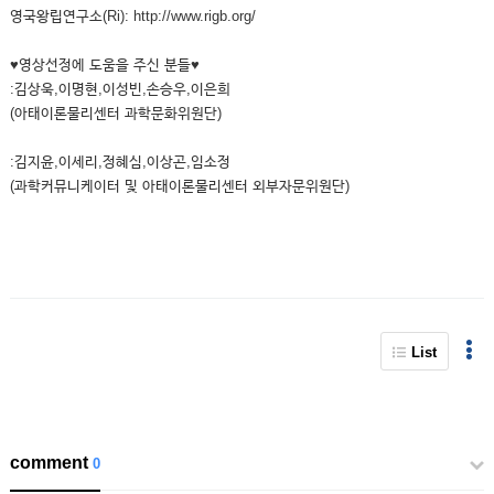
영국왕립연구소(Ri): http://www.rigb.org/
♥영상선정에 도움을 주신 분들♥
:김상욱,이명현,이성빈,손승우,이은희
(아태이론물리센터 과학문화위원단)
:김지윤,이세리,정혜심,이상곤,임소정
(과학커뮤니케이터 및 아태이론물리센터 외부자문위원단)
List
comment
0