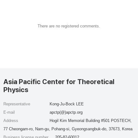
There are no registered comments.
Asia Pacific Center for Theoretical
Physics
Representative
Kong-Ju-Bock LEE
E-mail
apctp(@)apctp.org
Address
Hogil Kim Memorial Building #501 POSTECH,
77 Cheongam-ro, Nam-gu, Pohang-si, Gyeongsangbuk-do, 37673, Korea
Business license number
205-82-60012