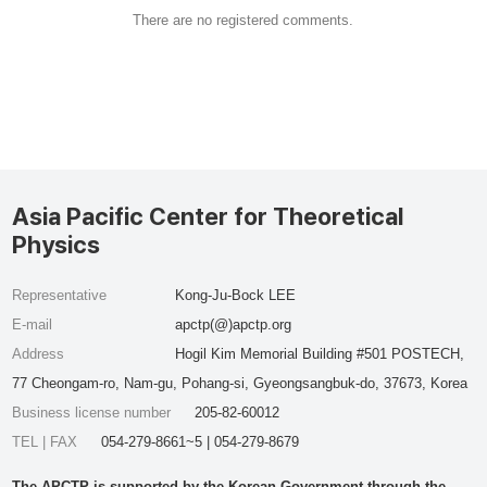
There are no registered comments.
Asia Pacific Center for Theoretical
Physics
Representative
Kong-Ju-Bock LEE
E-mail
apctp(@)apctp.org
Address
Hogil Kim Memorial Building #501 POSTECH,
77 Cheongam-ro, Nam-gu, Pohang-si, Gyeongsangbuk-do, 37673, Korea
Business license number
205-82-60012
TEL | FAX
054-279-8661~5 | 054-279-8679
The APCTP is supported by the Korean Government through the