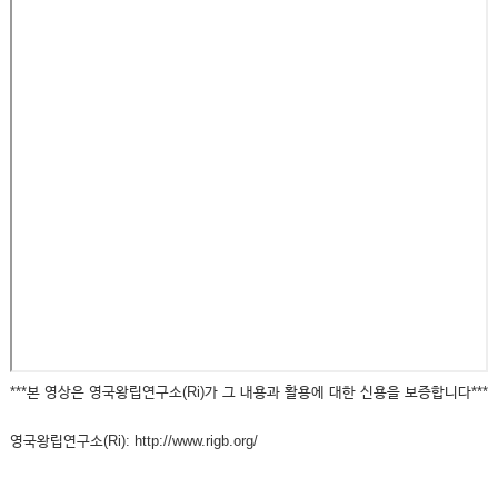
***본 영상은 영국왕립연구소(Ri)가 그 내용과 활용에 대한 신용을 보증합니다***
영국왕립연구소(Ri): http://www.rigb.org/