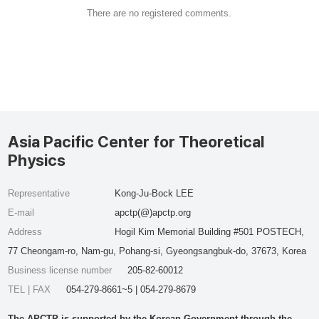
There are no registered comments.
Asia Pacific Center for Theoretical
Physics
Representative
Kong-Ju-Bock LEE
E-mail
apctp(@)apctp.org
Address
Hogil Kim Memorial Building #501 POSTECH,
77 Cheongam-ro, Nam-gu, Pohang-si, Gyeongsangbuk-do, 37673, Korea
Business license number
205-82-60012
TEL | FAX
054-279-8661~5 | 054-279-8679
The APCTP is supported by the Korean Government through the