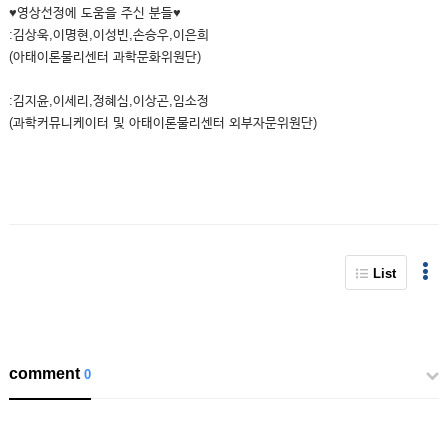
♥영상선정에 도움을 주신 분들♥
:김상욱,이명현,이성빈,손승우,이은희
(아태이론물리센터 과학문화위원단)
:김지윤,이세리,정혜심,이상곤,임소정
(과학커뮤니케이터 및 아태이론물리센터 외부자문위원단)
List
comment
0