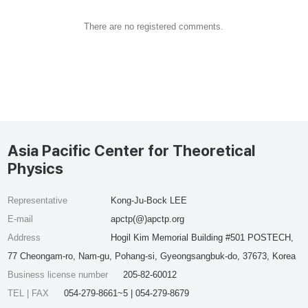
There are no registered comments.
Asia Pacific Center for Theoretical
Physics
Representative
Kong-Ju-Bock LEE
E-mail
apctp(@)apctp.org
Address
Hogil Kim Memorial Building #501 POSTECH,
77 Cheongam-ro, Nam-gu, Pohang-si, Gyeongsangbuk-do, 37673, Korea
Business license number
205-82-60012
TEL | FAX
054-279-8661~5 | 054-279-8679