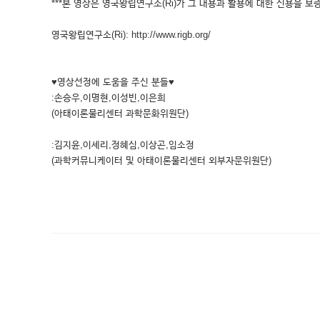
***본 영상은 영국왕립연구소(Ri)가 그 내용과 활용에 대한 신용을 보증
영국왕립연구소(Ri): http://www.rigb.org/
♥영상선정에 도움을 주신 분들♥
:손승우,이명현,이성빈,이은희
(아태이론물리센터 과학문화위원단)
:김지윤,이세리,정혜심,이상곤,임소정
(과학커뮤니케이터 및 아태이론물리센터 외부자문위원단)