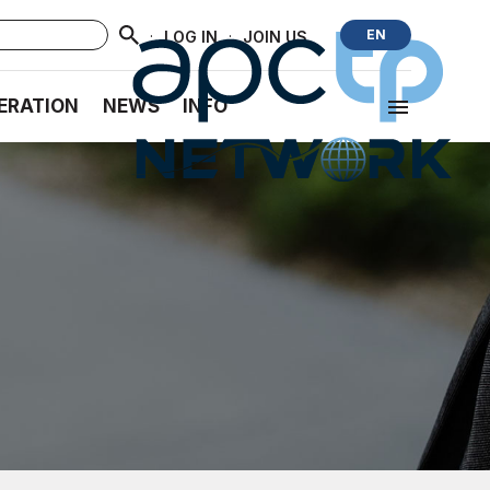
·
·
EN
LOG IN
JOIN US
ERATION
NEWS
INFO