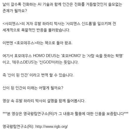
날이 갈수록 진화하는 AI 기술과 함께 인간은 진화를 거듭할것인지 쓸모없는
존재가 될까요?
<사피엔스>의 저자 유발 하라리 박사는 '사피엔스 신드롬'을 일으키며 전
세계적으로 폭팔적인 반응을 불러왔습니다.
이번엔 <호모데우스>라는 책으로 돌아 왔죠.
여기서 호모데우스 HOMO DEUS는 '호모HOMO' 는 '사람 속을 뜻하는 학명'
이고, '데우스DEUS'는 '신GOD'이라는 뜻입니다.
즉 '신이 된 인간' 이라고 번역 할 수 있습니다.
신이 된 인간의 미래는 어떻게 될까요?
영상 속 유발 하라리 박사의 설명을 함께 들어봅시다.
***본 영상은 영국왕립연구소(Ri)가 그 내용과 활용에 대한 신용을 보증합니다***
영국왕립연구소(Ri): http://www.rigb.org/