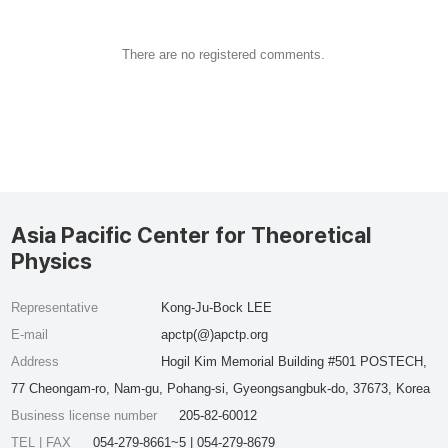
There are no registered comments.
Asia Pacific Center for Theoretical
Physics
Representative
Kong-Ju-Bock LEE
E-mail
apctp(@)apctp.org
Address
Hogil Kim Memorial Building #501 POSTECH,
77 Cheongam-ro, Nam-gu, Pohang-si, Gyeongsangbuk-do, 37673, Korea
Business license number
205-82-60012
TEL | FAX
054-279-8661~5 | 054-279-8679