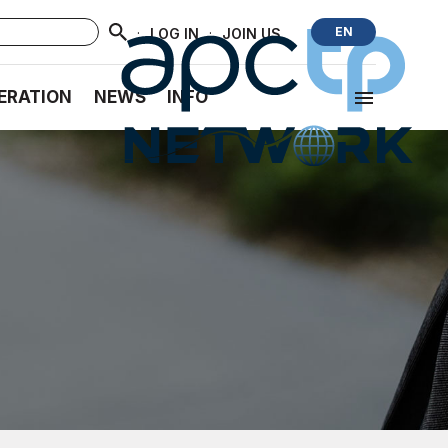
·
·
EN
LOG IN
JOIN US
ERATION
NEWS
INFO