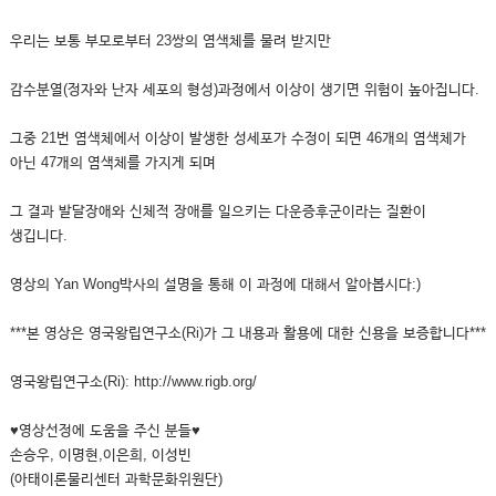
우리는 보통 부모로부터 23쌍의 염색체를 물려 받지만
감수분열(정자와 난자 세포의 형성)과정에서 이상이 생기면 위험이 높아집니다.
그중 21번 염색체에서 이상이 발생한 성세포가 수정이 되면 46개의 염색체가
아닌 47개의 염색체를 가지게 되며
그 결과 발달장애와 신체적 장애를 일으키는 다운증후군이라는 질환이
생깁니다.
영상의 Yan Wong박사의 설명을 통해 이 과정에 대해서 알아봅시다:)
***본 영상은 영국왕립연구소(Ri)가 그 내용과 활용에 대한 신용을 보증합니다***
영국왕립연구소(Ri): http://www.rigb.org/
♥영상선정에 도움을 주신 분들♥
손승우, 이명현,이은희, 이성빈
(아태이론물리센터 과학문화위원단)