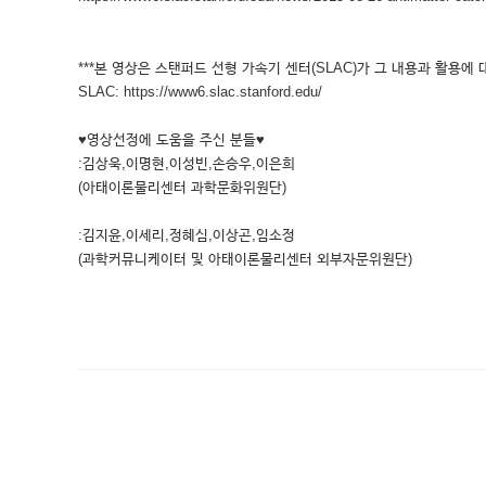
***본 영상은 스탠퍼드 선형 가속기 센터(SLAC)가 그 내용과 활용에 
SLAC: https://www6.slac.stanford.edu/
♥영상선정에 도움을 주신 분들♥
:김상욱,이명현,이성빈,손승우,이은희
(아태이론물리센터 과학문화위원단)
:김지윤,이세리,정혜심,이상곤,임소정
(과학커뮤니케이터 및 아태이론물리센터 외부자문위원단)