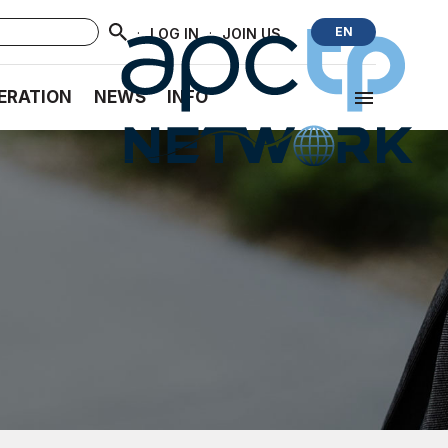
·
·
EN
LOG IN
JOIN US
ERATION
NEWS
INFO