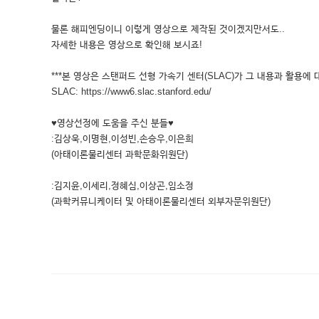
물론 해피엔딩이니 이렇게 영상으로 제작된 것이겠지만서도..
자세한 내용은 영상으로 확인해 보시죠!
***본 영상은 스탠퍼드 선형 가속기 센터(SLAC)가 그 내용과 활용에 
SLAC: https://www6.slac.stanford.edu/
♥영상선정에 도움을 주신 분들♥
:김상욱,이명현,이성빈,손승우,이은희
(아태이론물리센터 과학문화위원단)
:김지윤,이세리,정혜심,이상곤,임소정
(과학커뮤니케이터 및 아태이론물리센터 외부자문위원단)