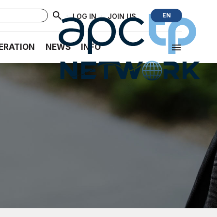
·
·
EN
LOG IN
JOIN US
ERATION
NEWS
INFO