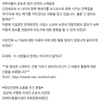
과학자들이 최초로 원자 단위의 스케일로
신경세포와 뇌 사이의 화학 메세지를 초고속으로 증폭 시키는 단백질을
3D구조화 하는 쾌거를 거두었다는 내용을 담고 있습니다. 물론 그 원리도
함께요^^;
덕분에 가설로만 존재하였던 시냅스 소포와 뉴런의 연합작용의 결과가 뇌에
어떻게 정보를 전달하게 되는지에 대한 증명을 할 수 있게 되었죠!
이로인해 뇌 기능에 대한 이해와 이에 대한 활용 범위가 엄청나게 넓어지게
되겠죠?
도대체.. 이 사람들의 한계는 어디까지 일까요?
***본 영상은 스탠퍼드 선형 가속기 센터(SLAC)가 그 내용과 활용에 대한
신용을 보증합니다***
SLAC: https://www6.slac.stanford.edu/
♥영상선정에 도움을 주신 분들♥
:김상욱,이명현,이성빈,손승우,이은희
(아태이론물리센터 과학문화위원단)