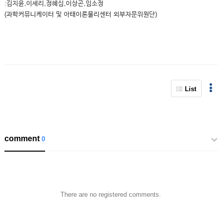
:김지윤,이세리,정혜심,이상곤,임소정
(과학커뮤니케이터 및 아태이론물리센터 외부자문위원단)
List
comment
0
There are no registered comments.