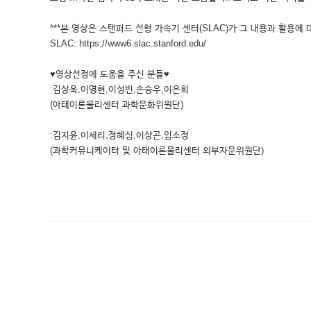
***본 영상은 스탠퍼드 선형 가속기 센터(SLAC)가 그 내용과 활용에 
SLAC: https://www6.slac.stanford.edu/
♥영상선정에 도움을 주신 분들♥
:김상욱,이명현,이성빈,손승우,이은희
(아태이론물리센터 과학문화위원단)
:김지윤,이세리,정혜심,이상곤,임소정
(과학커뮤니케이터 및 아태이론물리센터 외부자문위원단)