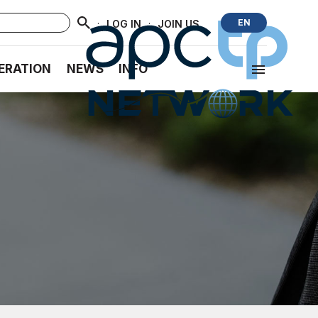
·
·
EN
LOG IN
JOIN US
ERATION
NEWS
INFO