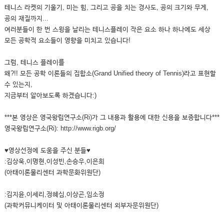
테니스 라켓의 기울기, 미는 힘, 그리고 공을 치는 경사도, 공의 크기와 무게,
공의 재질까지...
여러분들이 한 번 스윙을 날리는 테니스플레이 작은 요소 하나 하나에도 세상
모든 공학적 요소들이 영향을 미치고 있습니다!
그럼, 테니스 플레이를
왜?!! 모든 공학 이론들의 집합소(Grand Unified theory of Tennis)라고 표현할
수 있는지,
지금부터 알아보도록 하겠습니다:)
***본 영상은 영국왕립연구소(Ri)가 그 내용과 활용에 대한 신용을 보증합니다***
영국왕립연구소(Ri): http://www.rigb.org/
♥영상선정에 도움을 주신 분들♥
:김상욱,이명현,이성빈,손승우,이은희
(아태이론물리센터 과학문화위원단)
:김지윤,이세리,정혜심,이상곤,임소정
(과학커뮤니케이터 및 아태이론물리센터 외부자문위원단)