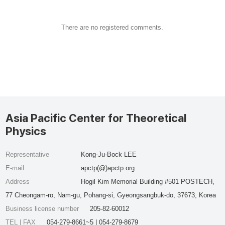
There are no registered comments.
Asia Pacific Center for Theoretical
Physics
Representative
Kong-Ju-Bock LEE
E-mail
apctp(@)apctp.org
Address
Hogil Kim Memorial Building #501 POSTECH,
77 Cheongam-ro, Nam-gu, Pohang-si, Gyeongsangbuk-do, 37673, Korea
Business license number
205-82-60012
TEL | FAX
054-279-8661~5 | 054-279-8679