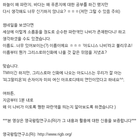
하늘이 왜 파란지, 바다는 왜 푸른지에 대한 공부를 하긴 했지만
다시 생각해도 너무 신기하지 않나요? ㅎㅎㅎ(저만 그럴 수 있음 주의)
썸네일을 보셨다면
세상에 이렇게 소름돋을 정도로 순수한 파란색인 나비가 존재한다니! 하고
생각하셨을 수도 있겠습니다.
이름도..너무 있어보이는(?) 이름이에요 ㅎㅎㅎ '아도니스 나비'라고 불리우죠!
이름부터 뭔가 그리스로마신화에 나올 것 같은 위엄을 지녔죠?
맞습니다.
TMI이긴 하지만, 그리스로마 신화에 나오는 아도니스는 우리가 잘 아는
'피그말리온'의 손자이자 미의 여신 아프로디테의 연인이었다고 하네요^^;
여하튼,
지금부터 1분 내로
왜 이 나비가 이토록 쨍한 파란색을 띄는지 알아보도록 하겠습니다:)
***본 영상은 영국왕립연구소(Ri)가 그 내용과 활용에 대한 신용을 보증합니다***
영국왕립연구소(Ri): http://www.rigb.org/