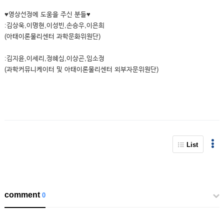
♥영상선정에 도움을 주신 분들♥
:김상욱,이명현,이성빈,손승우,이은희
(아태이론물리센터 과학문화위원단)
:김지윤,이세리,정혜심,이상곤,임소정
(과학커뮤니케이터 및 아태이론물리센터 외부자문위원단)
List
comment
0