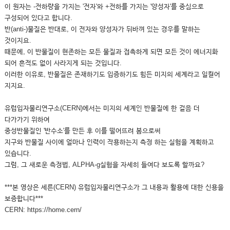
이 원자는 -전하량을 가지는 '전자'와 +전하를 가지는 '양성자'를 중심으로
구성되어 있다고 합니다.
반(anti-)물질은 반대로, 이 전자와 양성자가 뒤바껴 있는 경우를 말하는
것이지요.
때문에, 이 반물질이 현존하는 모든 물질과 접촉하게 되면 모든 것이 에너지화
되어 흔적도 없이 사라지게 되는 것입니다.
이러한 이유로, 반물질은 존재하기도 입증하기도 힘든 미지의 세계라고 일컬어
지지요.
유럽입자물리연구소(CERN)에서는 미지의 세계인 반물질에 한 걸음 더
다가가기 위하여
중성반물질인 '반수소'를 만든 후 이를 떨어뜨려 봄으로써
지구와 반물질 사이에 얼마나 인력이 작용하는지 측정 하는 실험을 계획하고
있습니다.
그럼, 그 새로운 측정법, ALPHA-g실험을 자세히 들여다 보도록 할까요?
***본 영상은 세른(CERN) 유럽입자물리연구소가 그 내용과 활용에 대한 신용을
보증합니다***
CERN: https://home.cern/