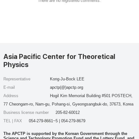
There are no registered comments.
Asia Pacific Center for Theoretical
Physics
Representative
Kong-Ju-Bock LEE
E-mail
apctp(@)apctp.org
Address
Hogil Kim Memorial Building #501 POSTECH,
77 Cheongam-ro, Nam-gu, Pohang-si, Gyeongsangbuk-do, 37673, Korea
Business license number
205-82-60012
TEL | FAX
054-279-8661~5 | 054-279-8679
The APCTP is supported by the Korean Government through the
Science and Technology Promotion Fund and the Lottery Fund, and