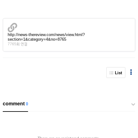
http://news-thereview.com/news/view.html?
section=1&category=4&no=8765
7765회 연결
List
comment
0