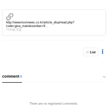
http://www.ksmnews.co.kr/article_disp/read.php?
code=gisa_main&number=9…
7548회 연결
List
comment
0
There are no registered comments.