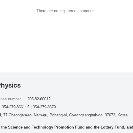
There are no registered comments.
Physics
cense number
205-82-60012
054-279-8661~5 | 054-279-8679
, 77 Cheongam-ro, Nam-gu, Pohang-si, Gyeongsangbuk-do, 37673, Korea
he Science and Technology Promotion Fund and the Lottery Fund, and wo