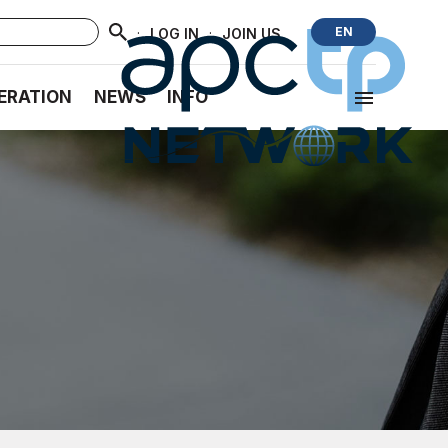
·
·
EN
LOG IN
JOIN US
ERATION
NEWS
INFO