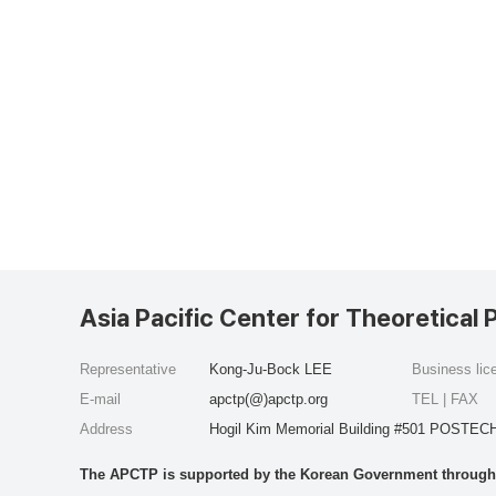
Asia Pacific Center for Theoretical 
Representative
Kong-Ju-Bock LEE
Business li
E-mail
apctp(@)apctp.org
TEL | FAX
Address
Hogil Kim Memorial Building #501 POSTECH
The APCTP is supported by the Korean Government through t