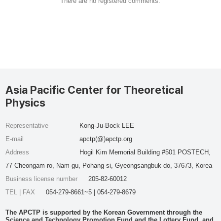
There are no registered comments.
Asia Pacific Center for Theoretical
Physics
Representative
Kong-Ju-Bock LEE
E-mail
apctp(@)apctp.org
Address
Hogil Kim Memorial Building #501 POSTECH,
77 Cheongam-ro, Nam-gu, Pohang-si, Gyeongsangbuk-do, 37673, Korea
Business license number
205-82-60012
TEL | FAX
054-279-8661~5 | 054-279-8679
The APCTP is supported by the Korean Government through the
Science and Technology Promotion Fund and the Lottery Fund, and