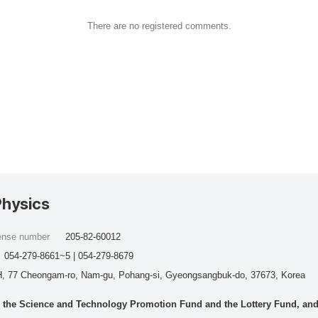
There are no registered comments.
Physics
cense number
205-82-60012
054-279-8661~5 | 054-279-8679
, 77 Cheongam-ro, Nam-gu, Pohang-si, Gyeongsangbuk-do, 37673, Korea
he Science and Technology Promotion Fund and the Lottery Fund, and wo