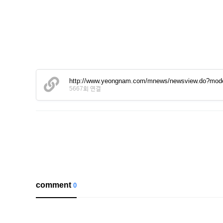
http://www.yeongnam.com/mnews/newsview.do?m
5667회 연결
comment
0