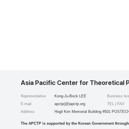
Asia Pacific Center for Theoretical 
Representative
Kong-Ju-Bock LEE
Business li
E-mail
apctp(@)apctp.org
TEL | FAX
Address
Hogil Kim Memorial Building #501 POSTECH
The APCTP is supported by the Korean Government through t