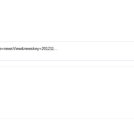
ode=newsView&newskey=201211…