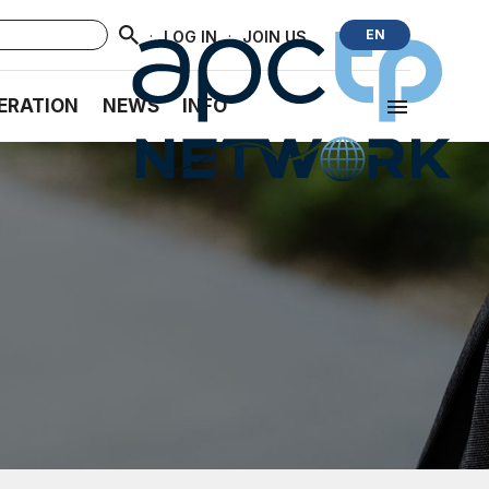
·
·
EN
LOG IN
JOIN US
ERATION
NEWS
INFO