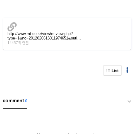
http://www.mt.co.kr/view/mtview.php?
type=1&no=2012020613011974651&outl…
14457회 연결
List
comment
0