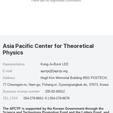
There are no registered comments.
Asia Pacific Center for Theoretical
Physics
Representative
Kong-Ju-Bock LEE
E-mail
apctp(@)apctp.org
Address
Hogil Kim Memorial Building #501 POSTECH,
77 Cheongam-ro, Nam-gu, Pohang-si, Gyeongsangbuk-do, 37673, Korea
Business license number
205-82-60012
TEL | FAX
054-279-8661~5 | 054-279-8679
The APCTP is supported by the Korean Government through the
Science and Technology Promotion Fund and the Lottery Fund, and