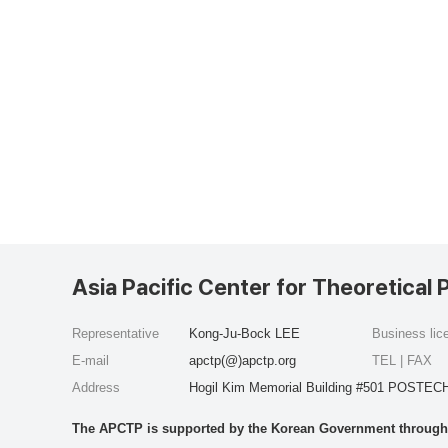
Asia Pacific Center for Theoretical 
Representative
Kong-Ju-Bock LEE
Business li
E-mail
apctp(@)apctp.org
TEL | FAX
Address
Hogil Kim Memorial Building #501 POSTECH
The APCTP is supported by the Korean Government through t