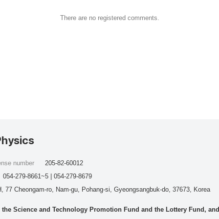
There are no registered comments.
Physics
cense number
205-82-60012
054-279-8661~5 | 054-279-8679
, 77 Cheongam-ro, Nam-gu, Pohang-si, Gyeongsangbuk-do, 37673, Korea
he Science and Technology Promotion Fund and the Lottery Fund, and wo