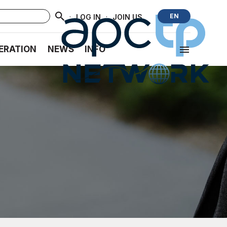
·
·
EN
LOG IN
JOIN US
ERATION
NEWS
INFO