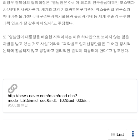
최영우 경북상의 협의회장은 “영남권은 아시아 최고의 연구중심대학인 포스텍과
3, 4세대 방사광가속기, 세계최고의 기초과학연구기관인 막스플랑크 연구소와
아태이론 물리센터, 대구경북과학기술원과 울산과기대 등 세계 수준의 우수한
과학 인프라 잘 갖추어져 있다”고 주장했다.
또 “영남권이 대통령을 배출한 지역이라는 이유 하나만으로 보이지 않는 많은
차별을 받고 있는 것도 사실”이라며 “과학벨트 입지선정만큼은 그 어떤 정치적
논리에 휩쓸리지 않고 공정하고 합리적인 원칙이 적용돼야 한다”고 강조했다.
http://news.naver.com/main/read.nhn?
mode=LSD&mid=sec&sid1=102&oid=003&…
9568회 연결
List