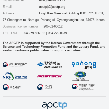
Representative
Kong-Ju-Bock LEE
E-mail
apctp(@)apctp.org
Address
Hogil Kim Memorial Building #501 POSTECH,
77 Cheongam-ro, Nam-gu, Pohang-si, Gyeongsangbuk-do, 37673, Korea
Business license number
205-82-60012
TEL | FAX
054-279-8661~5 | 054-279-8679
The APCTP is supported by the Korean Government through the
Science and Technology Promotion Fund and the Lottery Fund, and
works to enhance public value through its activities.