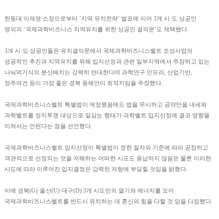
한동대 이재영 소장으로부터 ‘지역 유치전략’ 발표에 이어 3개 시·도 상공인
명의의 ‘국제과학비즈니스 지역유치를 위한 상공인 결의문’도 채택됐다.
3개 시·도 상공인들은 유치결의문에서 국제과학비즈니스벨트 조성사업의
성공적인 추진과 지역유치를 위해 입지선정과 관련 일부지역에서 주장하고 있는
나눠먹기식의 분산배치는 강력히 반대한다며 과학연구 인프라, 산업기반,
정주여건 등이 가장 좋은 경북 동해안이 최적지임을 주장했다.
국제과학비즈니스벨트 특별법이 제정됐음에도 법을 무시하고 공약만을 내세워
과학벨트를 정치투쟁 대상으로 일삼는 행태가 과학벨트 입지선정에 결코 영향을
미쳐서는 안된다는 점을 선언했다.
국제과학비즈니스벨트 입지선정이 특별법이 정한 절차와 기준에 따라 공정하고
객관적으로 선정되는 것을 저해하는 어떠한 시도도 용납하지 않음은 물론 이러한
시도에 따라 이루어진 입지결정은 강력한 저항에 부딪힐 것임을 밝혔다.
이에 경북(G)·울산(U)·대구(D) 3개 시도민의 열기와 에너지를 모아
국제과학비즈니스벨트를 반드시 유치하는 데 혼신의 힘을 다할 것 임을 다짐했다.