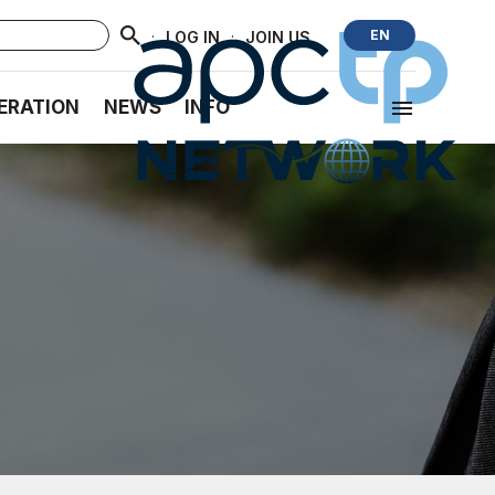
·
·
EN
LOG IN
JOIN US
ERATION
NEWS
INFO