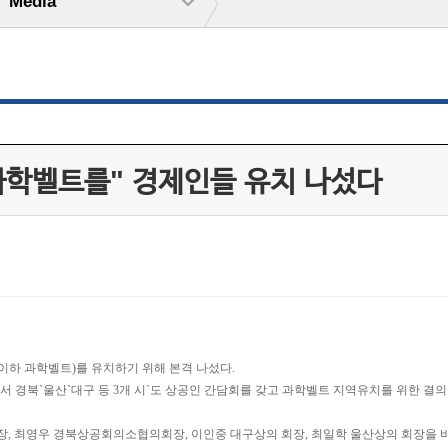
Media
과학벨트를" 경제인들 유치 나섰다
하 과학벨트)를 유치하기 위해 본격 나섰다.
경북`울산`대구 등 3개 시`도 상공인 간담회를 갖고 과학벨트 지역유치를 위한 결의
최영우 경북상공회의소협의회장, 이인중 대구상의 회장, 최일학 울산상의 회장을 비롯해 포항