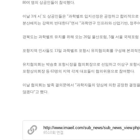
80여 명의 상공인들이 참석했다.
이날 3개 시`도 상공인들은 "과학벨트 입지선정은 공정하고 합리적으로
분산배치는 강력히 반대한다"면서 "과학연구 인프라와 산업기반, 정주여
경북도는 과학벨트 유치를 위해 오는 26일 울산포럼, 5월 서울 국제포럼
포항지역 인사들도 13일 과학벨트 포항시 유치협의회를 구성해 본격적인
유치협의회는 박승호 포항시장을 협의회장으로 선임하고 이상구 포항시의
포항상의회장 등 63명의 지역 각계 대표들이 협의위원으로 참여했다.
이날 협의회는 발족 결의문에서 "과학자들의 양심에 의한 공정한 결정
않겠다"고 했다.
http://www.imaeil.com/sub_news/sub_news_view.p
8510회 연결