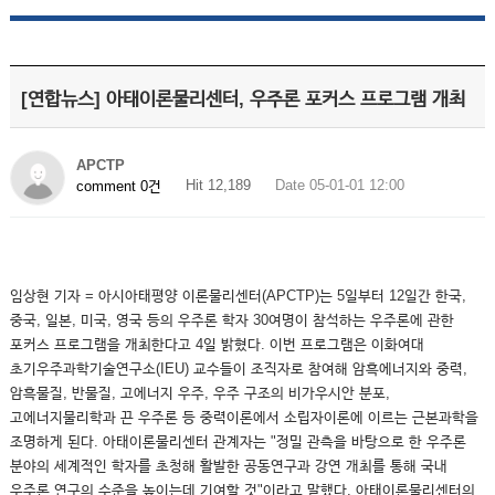
[연합뉴스] 아태이론물리센터, 우주론 포커스 프로그램 개최
APCTP
Hit 12,189
Date 05-01-01 12:00
comment 0건
임상현 기자 = 아시아태평양 이론물리센터(APCTP)는 5일부터 12일간 한국,
중국, 일본, 미국, 영국 등의 우주론 학자 30여명이 참석하는 우주론에 관한
포커스 프로그램을 개최한다고 4일 밝혔다. 이번 프로그램은 이화여대
초기우주과학기술연구소(IEU) 교수들이 조직자로 참여해 암흑에너지와 중력,
암흑물질, 반물질, 고에너지 우주, 우주 구조의 비가우시안 분포,
고에너지물리학과 끈 우주론 등 중력이론에서 소립자이론에 이르는 근본과학을
조명하게 된다. 아태이론물리센터 관계자는 "정밀 관측을 바탕으로 한 우주론
분야의 세계적인 학자를 초청해 활발한 공동연구과 강연 개최를 통해 국내
우주론 연구의 수준을 높이는데 기여할 것"이라고 말했다. 아태이론물리센터의