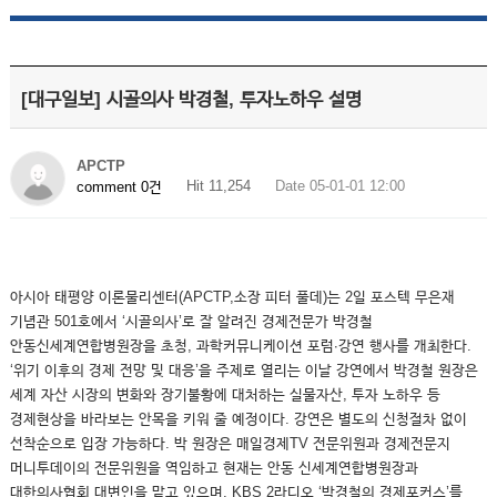
[대구일보] 시골의사 박경철, 투자노하우 설명
APCTP
Hit 11,254
Date 05-01-01 12:00
comment 0건
아시아 태평양 이론물리센터(APCTP,소장 피터 풀데)는 2일 포스텍 무은재
기념관 501호에서 ‘시골의사’로 잘 알려진 경제전문가 박경철
안동신세계연합병원장을 초청, 과학커뮤니케이션 포럼∙강연 행사를 개최한다.
‘위기 이후의 경제 전망 및 대응’을 주제로 열리는 이날 강연에서 박경철 원장은
세계 자산 시장의 변화와 장기불황에 대처하는 실물자산, 투자 노하우 등
경제현상을 바라보는 안목을 키워 줄 예정이다. 강연은 별도의 신청절차 없이
선착순으로 입장 가능하다. 박 원장은 매일경제TV 전문위원과 경제전문지
머니투데이의 전문위원을 역임하고 현재는 안동 신세계연합병원장과
대한의사협회 대변인을 맡고 있으며, KBS 2라디오 ‘박경철의 경제포커스’를