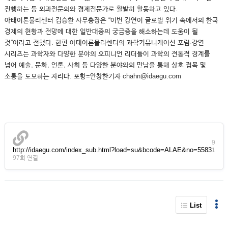
진행하는 등 외과전문의와 경제전문가로 활발히 활동하고 있다.
아태이론물리센터 김승환 사무총장은 “이번 강연이 글로벌 위기 속에서의 한국
경제의 현황과 전망에 대한 일반대중의 궁금증을 해소하는데 도움이 될
것”이라고 전했다. 한편 아태이론물리센터의 과학커뮤니케이션 포럼∙강연
시리즈는 과학자와 다양한 분야의 오피니언 리더들이 과학의 전통적 경계를
넘어 예술, 문화, 언론, 사회 등 다양한 분야와의 만남을 통해 상호 접목 및
소통을 도모하는 자리다. 포항=안창한기자 chahn@idaegu.com
9
http://idaegu.com/index_sub.html?load=su&bcode=ALAE&no=5583
1
97회 연결
List