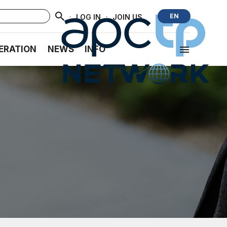
·
·
EN
LOG IN
JOIN US
ERATION
NEWS
INFO