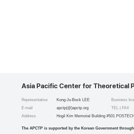
Asia Pacific Center for Theoretical 
Representative
Kong-Ju-Bock LEE
Business li
E-mail
apctp(@)apctp.org
TEL | FAX
Address
Hogil Kim Memorial Building #501 POSTECH
The APCTP is supported by the Korean Government through t