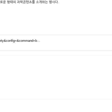
새로운 형태의 과학콘텐츠를 소개하는 행사다.
ociety&config=&command=b…