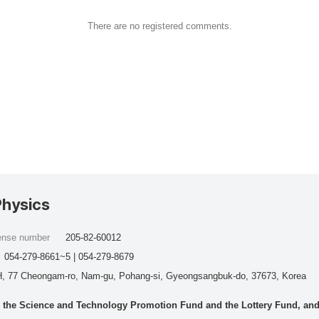
There are no registered comments.
Physics
cense number
205-82-60012
054-279-8661~5 | 054-279-8679
, 77 Cheongam-ro, Nam-gu, Pohang-si, Gyeongsangbuk-do, 37673, Korea
he Science and Technology Promotion Fund and the Lottery Fund, and wo