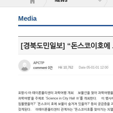
NEWS
Media
[경북도민일보] “돈스코이호에
APCTP
Hit 10,762
Date 05-01-01 12:00
comment 0건
포항시-아·태이론물리센터 과학여행 개최 보물선을 찾아 과학여행을 떠
과학여행’을 주제로 `Science in City Hall Ⅲ’를 개최한
침몰했을까?’ `돈스코이 호에 보물이 숨겨져 있을까?’ 등의 궁금증
갖게된다. 아태이론물리센터 관계자는 “돈스코이호를 찾아가는 치열한 과정을