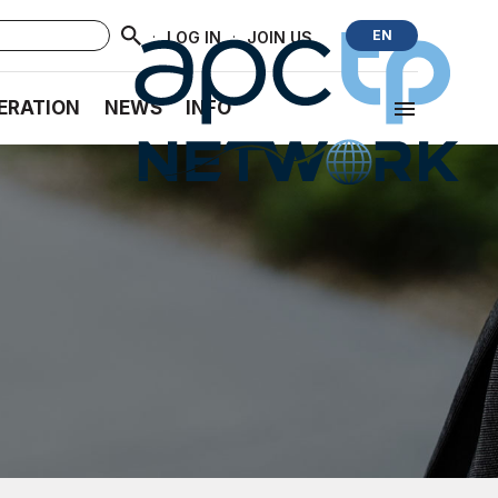
·
·
EN
LOG IN
JOIN US
ERATION
NEWS
INFO