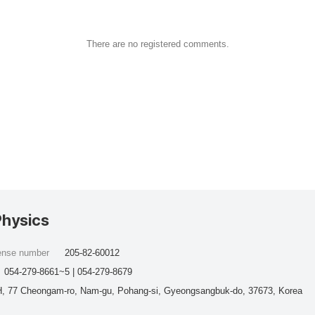
There are no registered comments.
Physics
cense number
205-82-60012
054-279-8661~5 | 054-279-8679
, 77 Cheongam-ro, Nam-gu, Pohang-si, Gyeongsangbuk-do, 37673, Korea