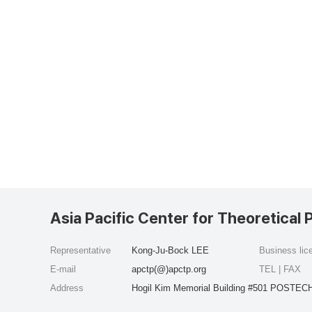
Asia Pacific Center for Theoretical 
Representative
Kong-Ju-Bock LEE
Business li
E-mail
apctp(@)apctp.org
TEL | FAX
Address
Hogil Kim Memorial Building #501 POSTECH