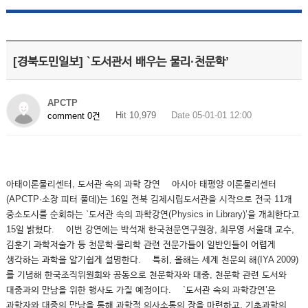
[경북도민일보] `도서관서 배우는 물리·천문학’
APCTP
Hit 10,979
Date 05-01-01 12:00
comment 0건
아태이론물리센터, 도서관 속의 과학 강연 아시아 태평양 이론물리센터
(APCTP·소장 피터 풀데)는 16일 전북 김제시립도서관을 시작으로 전국 11개
중소도시를 순회하는 `도서관 속의 과학강연(Physics in Library)’을 개최한다고
15일 밝혔다. 이번 강연에는 박석재 한국천문연구원장, 최무영 서울대 교수,
김훈기 과학저술가 등 천문학·물리학 관련 전문가들이 일반인들이 어렵게
생각하는 과학을 알기쉽게 설명한다. 특히, 올해는 세계 천문의 해(IYA 2009)
를 기념해 한국조직위원회와 공동으로 천문학자와 대중, 천문학 관련 도서와
대중과의 만남을 위한 행사도 가질 예정이다. `도서관 속의 과학강연’은
과학자와 대중의 만남을 통해 과학적 의사소통의 장을 마련하고, 기초과학의