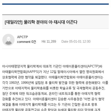
[데일리안] 물리학 분야의 아·태시대 이끈다
APCTP
Hit 11,289
Date 05-01-01 12:00
comment 0건
아시아태평양지역 물리학계의 대표적 기관인 아태이론물리센터(APCTP)와
아태물리학연합회(AAPPS)가 지난 12일 말레이시아에서 열린 평의원회에서
상호협력에 관한 협약을 체결했다. 아태물리학연합회와 아태이론물리센터는
각각 1992년, 1996년에 설립된 후 물리학 발전을 위한 협력에 공헌해왔다. 이를
기반으로 아태지역의 물리학총회를 비롯한 학술교류 및 국제협력의 공동추진,
첨단 주제에 대한 워크숍공동개최, 온라인 네트워크를 통한 아태지역 협력
강화를 추진하고 있다. 아태이론물리센터 김승환 사무총장은 “이번 공식 협약
체결을 통해 아태지역 물리학계를 이끄는 두 기관의 긴밀한 공조로 향후
아태지역 물리학 공동연구의 수준 향상과 차세대 물리학 리더 양성에 크게