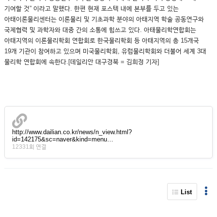
기여할 것” 이라고 말했다. 한편 현재 포스텍 내에 본부를 두고 있는
아태이론물리센터는 이론물리 및 기초과학 분야의 아태지역 학술 공동연구와
국제협력 및 과학자와 대중 간의 소통에 힘쓰고 있다. 아태물리학연합회는
아태지역의 이론물리학회 연합회로 한국물리학회 등 아태지역의 총 15개국
19개 기관이 참여하고 있으며 미국물리학회, 유럽물리학회와 더불어 세계 3대
물리학 연합회에 속한다.[데일리안 대구경북 = 김희정 기자]
http://www.dailian.co.kr/news/n_view.html?
id=142175&sc=naver&kind=menu…
12331회 연결
List