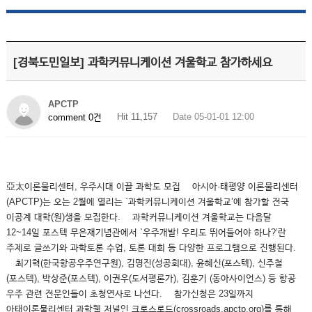
[경북도민일보] 과학커뮤니케이션 겨울학교 참가하세요
APCTP
Hit 11,157
Date 05-01-01 12:00
comment 0건
亞太이론물리센터, 우주시대 이끌 과학도 모집 아시아·태평양 이론물리센터
(APCTP)는 오는 2월에 열리는 `과학커뮤니케이션 겨울학교’에 참가할 전국
이공계 대학(원)생을 모집한다. 과학커뮤니케이션 겨울학교는 다음달
12~14일 포스텍 무은재기념관에서 `우주개발! 우리도 뛰어들어야 하나?’란
주제로 글쓰기와 과학토론 수업, 토론 대회 등 다양한 프로그램으로 진행된다.
최기혁(한국항공우주연구원), 김명진(성공회대), 윤혜신(포스텍), 신주철
(포스텍), 박상준(포스텍), 이권우(도서평론가), 김훈기 (동아사이언스) 등 항공
우주 관련 전문인들이 초청연사로 나선다. 참가신청은 23일까지
아태이론물리센터 과학웹 저널인 크로스로드(crossroads.apctp.org)를 통해