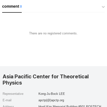
comment
0
There are no registered comments.
Asia Pacific Center for Theoretical
Physics
Representative
Kong-Ju-Bock LEE
E-mail
apctp(@)apctp.org
Address
Hogil Kim Memorial Building #501 POSTECH,