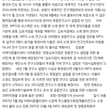
중국과 인도 등 아시아 지역을 통틀어 처음으로 세계적인 기초과학 연구기반이
우리나라에 마련되는 것으로, 포항이 세계적인 연구개발(R&D) 허브로 거듭나는
계기가 될 것으로 기대된다. 지난해 9월에는 미국 플로리다에 처음으로 이 같은
협력절차를 통해 바이오이미징 분야의 독립연구소가 설립된 바 있다. 이와
관련, MPG와 포스텍은 오는 10월 말 소재 분야 전 세계 권위자들을 초청한
가운데 공동 심포지엄을 개최할 계획이다. 심포지엄에는 소재 분야 권위자
16명을 비롯, MPG 소속 연구소장 10여명과 공동연구소 설립을 검토할 MPG
측 실무자 4명이 참석할 예정이며 이들은 국내 소재 분야 연구인력과의 미팅뿐
아니라 연구 인프라 등을 분석한 뒤 돌아갈 계획이다. 김승환
아태이론물리센터 사무총장은 “공동심포지엄은 공동연구소 설립을 위한 총
10단계 중 5단계에 해당된다”며 “심포지엄이 예상대로 잘 치러진다면 7단계에
해당되는 재단소속 연구소장들의 투표를 거쳐 연구소 설립은 기정사실화된다”고
말했다. 내년 2월 연구소 설립이 사실상 확정된다면 6월까지 MPG 본부의
업무절차를 거쳐 8월 중 공동연구소 독립법인 설립을 공식추진하고, 아울러
소장도 영입하게 된다. 또 이르면 내년 말쯤 연구소 설립을 위한 본격적인
업무가 시작되고 오는 2011년쯤 연구소가 완공될 예정이다. 한편 경북도는
최근 교육과학기술부에 연구소 유치 및 공동연구소 설립을 위한 사업비로
1000억원을 요청해 놓은 상태다. 포항=정재훈기자 jhoon@ 일시 내용
2007년 5월 9일 아태이론물리센터 소장에 막스플랑크복잡계물리연구소 소장
피터 풀데 교수 임명 2007년 10월 4일 MPG 재료공학 및 생명공학분야