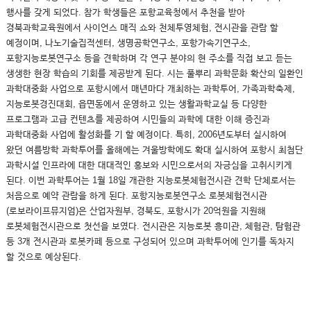
행사를 갖게 되었다. 참가 학생들은 포항교육청에서 추천을 받아
경북과학교육원에서 사이언스 매직 쇼와 천체투영체험, 전시관을 관람 할
예정이며, 나노기술집적센터, 생명공학연구소, 포항가속기연구소,
포항지능로봇연구소 등을 견학하며 각 연구 분야의 현 주소를 직접 보고 듣는
생생한 현장 학습의 기회를 제공받게 된다. 시는 풀뿌리 과학문화 확산의 일환인
과학대중화 사업으로 포항시에서 매년마다 개최하는 과학투어, 가족과학축제,
지능로봇경진대회, 읍면동에서 운영하고 있는 생활과학교실 등 다양한
프로그램과 고급 컨텐츠를 제공하여 시민들의 과학에 대한 이해 증진과
과학대중화 사업에 활성화를 기 할 예정이다. 특히, 2006년도부터 실시하여
왔던 여름방학 과학투어를 올해에는 겨울방학에도 확대 실시하여 포항시 최첨단
과학시설 인프라에 대한 대대적인 홍보와 시민으로서의 자긍심을 고취시키게
된다. 이번 과학투어는 1월 18일 개관한 지능로봇체험전시관 견학 단체로서는
처음으로 예약 관람을 하게 된다. 포항지능로봇연구소 로봇체험전시관
(로보라이프뮤지엄)은 산업자원부, 경북도, 포항시가 20억원을 지원해
로봇체험전시관으로 첫선을 보였다. 전시관은 지능로봇 흥미관, 체험관, 탐험관
등 3개 전시관과 로봇카페 등으로 구성되어 있으며 과학투어에 인기를 독차지
할 것으로 예상된다.