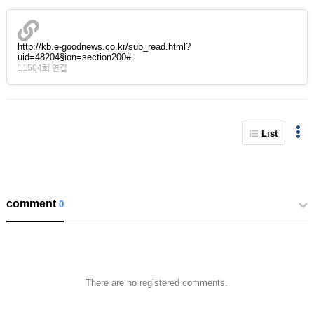
http://kb.e-goodnews.co.kr/sub_read.html?
uid=48204§ion=section200#
11504회 연결
List
comment
0
There are no registered comments.