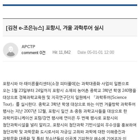
[김천 e-조은뉴스] 포항시, 겨울 과학투어 실시
APCTP
Hit 11,842
Date 05-01-01 12:00
comment 0건
포항시와 아·태이론물리센터(소장 피터풀데)는 과학대중화 사업의 일환으로
오는 1월 23일부터 24일까지 포항시 소재의 농어촌 중학교 3학년 학생 240명을
대상으로 경북과학교육원 및 지곡연구단지 일원에서 『과학투어(Science
Tour)』를 실시한다. 중학교 3학년 학생 대상으로 하는 이번 겨울방학 과학투어
행사는 지난 2007년 12월, 포항시 일선 초·중등 과학교사들을 대상으로 한
과학커뮤니케이션 포럼/강연 행사에 연이은 두 번째 행사로 포항시의
첨단과학시설을 널리 알리고, 포항시의 첨단과학 기반시설의 우수성을 홍보하여
첨단과학 및 과학문화 도시로서의 자긍심 고취와 과학에 대한 이해증진과
과학문화 대중화 및 특히 청소년들의 이공계 기피현상 해소에 기여코자 이