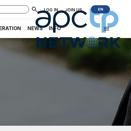
·
·
EN
LOG IN
JOIN US
ERATION
NEWS
INFO