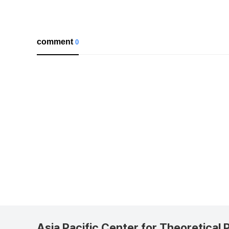
comment
0
Asia Pacific Center for Theoretical 