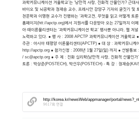
과학커뮤니케이션 겨울학교’는 ‘낭만적 사랑, 진화적 산물인가? 근대
바이오 및 뇌공학과 정재승 교수, 프레시안 강양구 기자의 글짓기 및 
천문학과 이명현 교수가 진행하는 ‘과학고전, 무엇을 읽고 어떻게 토론하
홈페이지(htt://apctp.org)에서 지원서를 다운받아 오는 27일까지
아·태이론물리센터는 ‘과학커뮤니케이션 학교’ 행사뿐 아니라, 웹 저널 
노력하고 있다. ● 행 사 : 2008 APCTP 과학커뮤니케이션 겨울학교 ● 
주관 : 아시아 태평양 이론물리센터(APCTP) ● 대 상 : 과학커뮤니케
http://apctp.org ● 참가신청 : 2008년 1월 27일(일) 까지 ● 
/ sc@apctp.org ● 주 제 : 진화 심리학(낭만적 사랑, 진화적 산물인
토론 : 박상준(POSTECH), 박선우(POSTECH) - 특 강 : 정재승(KA
http://korea.kr/newsWeb/appmanager/portal/news?_n
9617회 연결