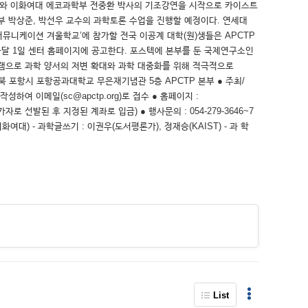
교수와 이화여대 에코과학부 전중환 박사의 기조강연을 시작으로 카이스트
부 박상준, 박선우 교수의 과학토론 수업을 진행할 예정이다. 연세대
학커뮤니케이션 겨울학교’에 참가할 전국 이공계 대학(원)생들은 APCTP
명은 다음달 1일 센터 홈페이지에 공고한다. 포스텍에 본부를 둔 국제연구소인
로그램으로 과학 양서의 저변 확대와 과학 대중화를 위해 적극적으로
소 : 경북 포항시 포항공과대학교 무은재기념관 5층 APCTP 본부 ● 주최/
여 이메일(sc@apctp.org)로 접수 ● 홈페이지 :
 참가자로 선발된 후 지정된 계좌로 입금) ● 행사문의 : 054-279-3646~7
이화여대) - 과학글쓰기 : 이권우(도서평론가), 정재승(KAIST) - 과 학
List