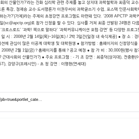
사회의 산물인가?’라는 진화 심리학 관련 주제를 놓고 상지대 과학철학과 최종덕 
토론 특강, 정재승 교수·도서평론가 이권우씨의 과학글쓰기 수업, 포스텍 인문사회학
는가?’(가제)라는 주제의 초청강연 프로그램도 마련돼 있다. ‘2008 APCTP 과
 이메일(sc@apctp.org)로 참가 신청을 할 수 있다. 심사를 거쳐 최종 선발된 24
‘크로스로드’ ‘과학! 책으로 말하다’ ‘과학커뮤니케이션 포럼·강연’ 등 다양한 프
일 시 : 2008년 2월 14일(목)~16일(토) / 2박 3일간(일정 내 숙식제공) ● 장 
이션에 관심이 많은 이공계 대학생 및 대학원생 ● 참가방법 : 홈페이지의 신청양식을 작성하
선발통보 : 2008년 2월 1일(금)？홈페이지를 통해？공고 예정 ● 참 가 비 : 30,000원(행사
가? 근대사회의 산물인가?) ● 주요 프로그램 : - 기 조 강연 : 최종덕(상지대), 전중환(
IST), 강양구(프레시안) - 초 청 강연 : 이명현(연세대)
fpb=true&portlet_cate…