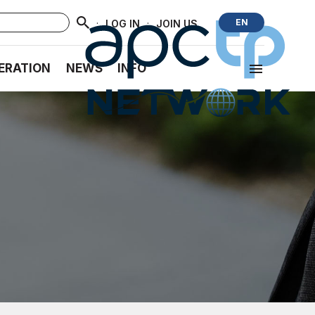
·
·
EN
LOG IN
JOIN US
ERATION
NEWS
INFO