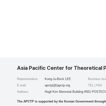
Asia Pacific Center for Theoretical 
Representative
Kong-Ju-Bock LEE
Business li
E-mail
apctp(@)apctp.org
TEL | FAX
Address
Hogil Kim Memorial Building #501 POSTECH
The APCTP is supported by the Korean Government through t