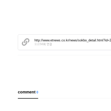
http://www.etnews.co.kr/news/sokbo_detail.html?id
11158회 연결
comment
0