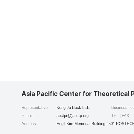
Asia Pacific Center for Theoretical 
Representative
Kong-Ju-Bock LEE
Business li
E-mail
apctp(@)apctp.org
TEL | FAX
Address
Hogil Kim Memorial Building #501 POSTECH