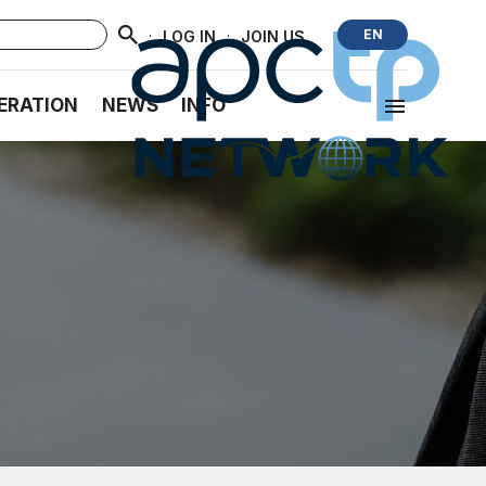
·
·
EN
LOG IN
JOIN US
ERATION
NEWS
INFO