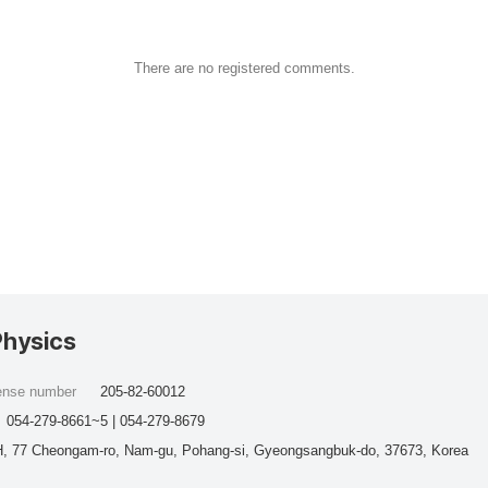
There are no registered comments.
Physics
cense number
205-82-60012
054-279-8661~5 | 054-279-8679
, 77 Cheongam-ro, Nam-gu, Pohang-si, Gyeongsangbuk-do, 37673, Korea