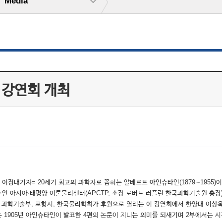
Media
' 강연회 개최
이정내기자= 20세기 최고의 과학자로 꼽히는 알베르트 아인슈타인(1879∼1955)
아시아·태평양 이론물리센터(APCTP, 소장 로버트 러플린 한국과학기술원 총장)는 유엔
다. 과학기술부, 포항시, 한국물리학회가 후원으로 열리는 이 강연회에서 한양대 이상욱
불리는 1905년 아인슈타인이 발표한 4편의 논문이 지니는 의미를 되새기며 2부에서