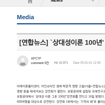
NEWS
Media
[연합뉴스] `상대성이론 100년
APCTP
Hit 10,971
Date 05-01-01 12:00
comment 0건
아태이론물리센터, 아인슈타인 생애·학문적 영향 고찰(서울=연합뉴스) 
영향 등을 돼새겨보는 강연회가 열린다. 포항공대에 설립된 국제연구소인 
포항공대에서 `상대성 이론 그후 100년''강연회를 연다고 16일 밝혔
600여명을 대상으로 강연한다. 강연회 1부에서는 `기적의 해''로 