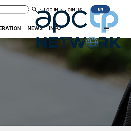
·
·
EN
LOG IN
JOIN US
ERATION
NEWS
INFO