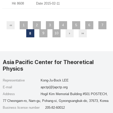
Hit 8608
Date 2015-02-11
1
2
3
4
5
6
7
9
10
8
Asia Pacific Center for Theoretical
Physics
Representative
Kong-Ju-Bock LEE
E-mail
apctp(@)apctp.org
Address
Hogil Kim Memorial Building #501 POSTECH,
77 Cheongam-ro, Nam-gu, Pohang-si, Gyeongsangbuk-do, 37673, Korea
Business license number
205-82-60012