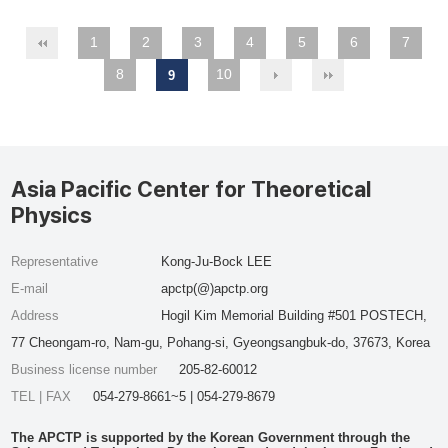
1
2
3
4
5
6
7
8
10
9
Asia Pacific Center for Theoretical
Physics
Representative
Kong-Ju-Bock LEE
E-mail
apctp(@)apctp.org
Address
Hogil Kim Memorial Building #501 POSTECH,
77 Cheongam-ro, Nam-gu, Pohang-si, Gyeongsangbuk-do, 37673, Korea
Business license number
205-82-60012
TEL | FAX
054-279-8661~5 | 054-279-8679
The APCTP is supported by the Korean Government through the