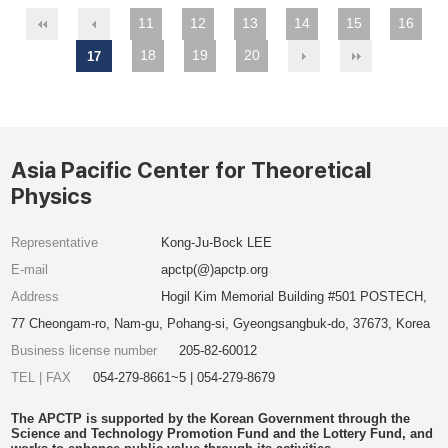
11
12
13
14
15
16
18
19
20
17
Asia Pacific Center for Theoretical
Physics
Representative
Kong-Ju-Bock LEE
E-mail
apctp(@)apctp.org
Address
Hogil Kim Memorial Building #501 POSTECH,
77 Cheongam-ro, Nam-gu, Pohang-si, Gyeongsangbuk-do, 37673, Korea
Business license number
205-82-60012
TEL | FAX
054-279-8661~5 | 054-279-8679
The APCTP is supported by the Korean Government through the
Science and Technology Promotion Fund and the Lottery Fund, and