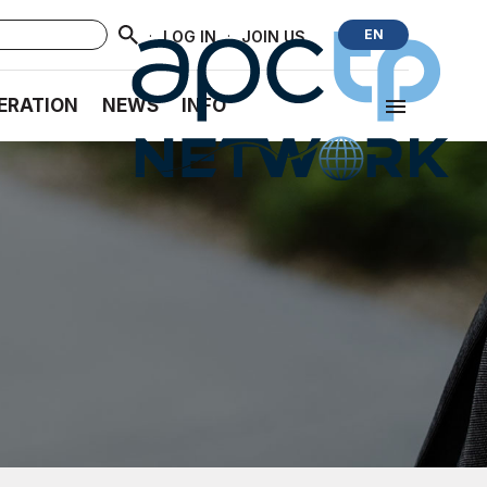
·
·
EN
LOG IN
JOIN US
ERATION
NEWS
INFO