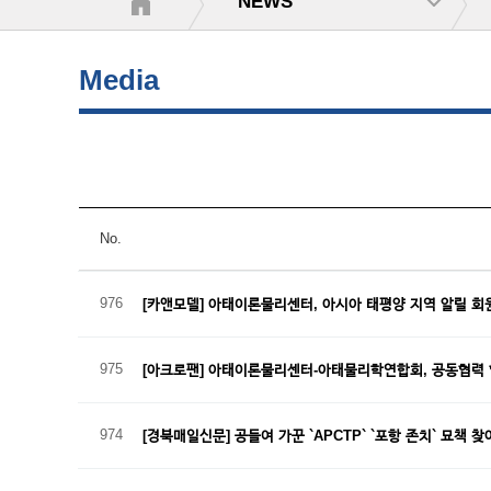
NEWS
Media
No.
976
[카앤모델] 아태이론물리센터, 아시아 태평양 지역 알릴 회
975
[아크로팬] 아태이론물리센터-아태물리학연합회, 공동협력
974
[경북매일신문] 공들여 가꾼 `APCTP` `포항 존치` 묘책 